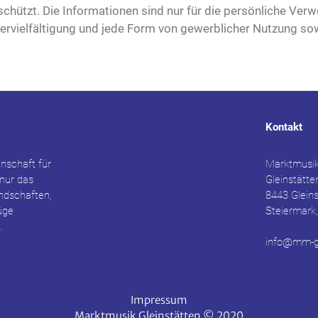
geschützt. Die Informationen sind nur für die persönliche 
rvielfältigung und jede Form von gewerblicher Nutzung sowi
Kontakt
nschaft für
Marktmusik
 nur das
Gleinstätte
undschaften,
8443 Glein
üge
Steiermark,
.
info@mm-gl
Impressum
Marktmusik Gleinstätten © 2020