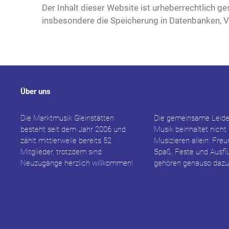
Der Inhalt dieser Website ist urheberrechtlich 
insbesondere die Speicherung in Datenbanken, Ve
Über uns
.
Die Marktmusik Gleinstätten
Die gemeinsame Leide
besteht seit dem Jahr 2006 und
Musik beinhaltet nicht
zählt mittlerweile bereits 52
Musizieren allein: Fre
Mitglieder, trotzdem sind
Spaß, Feste und Ausfl
Neuzugänge herzlich willkommen!
gehören genauso dazu