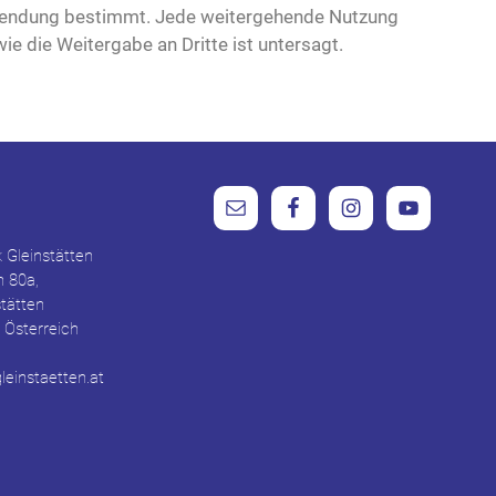
Verwendung bestimmt. Jede weitergehende Nutzung
e die Weitergabe an Dritte ist untersagt.
 Gleinstätten
n 80a,
stätten
 Österreich
einstaetten.at