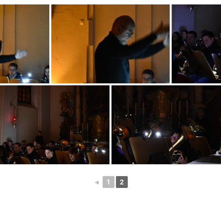
◄
1
2