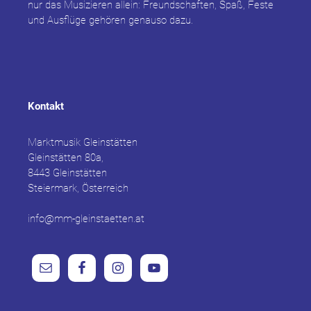
nur das Musizieren allein: Freundschaften, Spaß, Feste
und Ausflüge gehören genauso dazu.
Kontakt
Marktmusik Gleinstätten
Gleinstätten 80a,
8443 Gleinstätten
Steiermark, Österreich
info@mm-gleinstaetten.at